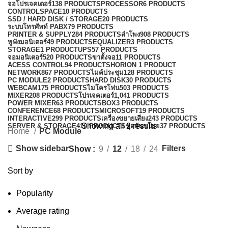
จอโปรเจคเตอร์
138 PRODUCTS
PROCESSOR
6 PRODUCTS
CONTROLSPACE
10 PRODUCTS
SSD / HARD DISK / STORAGE
20 PRODUCTS
ระบบโทรศัพท์ PABX
79 PRODUCTS
PRINTER & SUPPLY
284 PRODUCTS
ลำโพง
908 PRODUCTS
หูฟังมอนิเตอร์
49 PRODUCTS
EQUALIZER
3 PRODUCTS
STORAGE
1 PRODUCT
UPS
57 PRODUCTS
จอมอนิเตอร์
520 PRODUCTS
ขาตั้งจอ
11 PRODUCTS
ACESS CONTROL
94 PRODUCTS
HORION
1 PRODUCT
NETWORK
867 PRODUCTS
ไมค์ประชุม
128 PRODUCTS
PC MODULE
2 PRODUCTS
HARD DISK
30 PRODUCTS
WEBCAM
175 PRODUCTS
ไมโครโฟน
503 PRODUCTS
MIXER
208 PRODUCTS
โปรเจคเตอร์
1,041 PRODUCTS
POWER MIXER
63 PRODUCTS
BOX
3 PRODUCTS
CONFERENCE
68 PRODUCTS
MICROSOFT
19 PRODUCTS
INTERACTIVE
299 PRODUCTS
เครื่องขยายเสียง
243 PRODUCTS
Showing all 2 results
SERVER & STORAGE
410 PRODUCTS
ชุดกันขโมย
37 PRODUCTS
Home
PC Module
Show sidebar
Filters
Show
9
12
18
24
Sort by
Popularity
Average rating