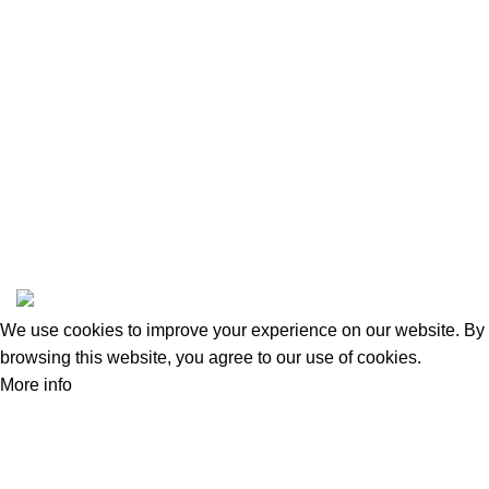
Instagram profile
New Collection
Woman Dress
Contact Us
Latest News
Purchase Theme
amas
All Rights Reserved, Safeandsounddatasystems Co.,Ltd.
We use cookies to improve your experience on our website. By
browsing this website, you agree to our use of cookies.
More info
Accept