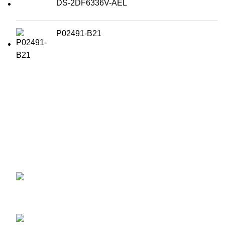
DS-2DF6336V-AEL
P02491-B21
สนใจผลิตภัณฑ์ ระบบภาพ และ เสียง เครื่องบันทึกภาพ หรือ
กล้องวงจรปิด Wisenet ฯลฯ และบริการติดตั้งอีกทั้งบริการ
หลังขาย..
56/2 ถนนราษฎร์พัฒนา
แขวงราษฎร์พัฒนา เขตสะพานสูง
กรุงเทพมหานคร 10240
โทร : (095) 446-6266