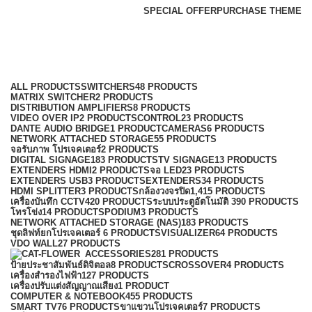
SPECIAL OFFER
PURCHASE THEME
PC Module
Categories
ALL
PRODUCTS
SWITCHERS
48 PRODUCTS
MATRIX SWITCHER
2 PRODUCTS
DISTRIBUTION AMPLIFIERS
8 PRODUCTS
VIDEO OVER IP
2 PRODUCTS
CONTROL
23 PRODUCTS
DANTE AUDIO BRIDGE
1 PRODUCT
CAMERAS
6 PRODUCTS
NETWORK ATTACHED STORAGE
55 PRODUCTS
จอรับภาพ โปรเจคเตอร์
2 PRODUCTS
DIGITAL SIGNAGE
183 PRODUCTS
TV SIGNAGE
13 PRODUCTS
EXTENDERS HDMI
2 PRODUCTS
จอ LED
23 PRODUCTS
EXTENDERS USB
3 PRODUCTS
EXTENDERS
34 PRODUCTS
HDMI SPLITTER
3 PRODUCTS
กล้องวงจรปิด
1,415 PRODUCTS
เครื่องบันทึก CCTV
420 PRODUCTS
ระบบประตูอัตโนมัติ
390 PRODUCTS
โทรโข่ง
14 PRODUCTS
PODIUM
3 PRODUCTS
NETWORK ATTACHED STORAGE (NAS)
183 PRODUCTS
ชุดลิฟท์ยกโปรเจคเตอร์
6 PRODUCTS
VISUALIZER
64 PRODUCTS
VDO WALL
27 PRODUCTS
ACCESSORIES
281 PRODUCTS
ป้ายประชาสัมพันธ์ดิจิตอล
8 PRODUCTS
CROSSOVER
4 PRODUCTS
เครื่องสำรองไฟฟ้า
127 PRODUCTS
เครื่องปรับแต่งสัญญาณเสียง
1 PRODUCT
COMPUTER & NOTEBOOK
455 PRODUCTS
SMART TV
76 PRODUCTS
ขาแขวนโปรเจคเตอร์
7 PRODUCTS