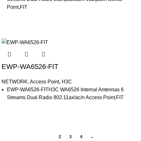
Point,FIT
EWP-WA6526-FIT
NETWORK
,
Access Point
,
H3C
EWP-WA6526-FITH3C WA6526 Internal Antennas 6
Streams Dual Radio 802.11ax/ac/n Access Point,FIT
1
2
3
4
→