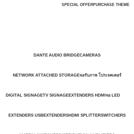
SPECIAL OFFER
PURCHASE THEME
H3C
Categories
DANTE AUDIO BRIDGE
CAMERAS
1 Product
6 Products
NETWORK ATTACHED STORAGE
จอรับภาพ โปรเจคเตอร์
55 Products
2 Products
DIGITAL SIGNAGE
TV SIGNAGE
EXTENDERS HDMI
จอ LED
183 Products
13 Products
2 Products
23 Products
EXTENDERS USB
EXTENDERS
HDMI SPLITTER
SWITCHERS
3 Products
34 Products
3 Products
48 Products