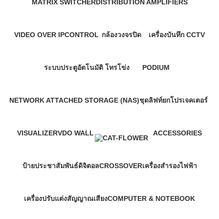
MATRIX SWITCHER
DISTRIBUTION AMPLIFIERS
2 Products
8 Products
VIDEO OVER IP
CONTROL
กล้องวงจรปิด
เครื่องบันทึก CCTV
2 Products
23 Products
1,415 Products
420 Products
ระบบประตูอัตโนมัติ
โทรโข่ง
PODIUM
390 Products
14 Products
3 Products
NETWORK ATTACHED STORAGE (NAS)
ชุดลิฟท์ยกโปรเจคเตอร์
183 Products
6 Products
VISUALIZER
VDO WALL
ACCESSORIES
64 Products
27 Products
281 Products
ป้ายประชาสัมพันธ์ดิจิตอล
CROSSOVER
เครื่องสำรองไฟฟ้า
8 Products
4 Products
127 Products
เครื่องปรับแต่งสัญญาณเสียง
COMPUTER & NOTEBOOK
1 Product
455 Products