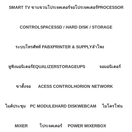
SMART TV
ขาแขวนโปรเจคเตอร์
จอโปรเจคเตอร์
PROCESSOR
76 Products
7 Products
138 Products
6 Products
CONTROLSPACE
SSD / HARD DISK / STORAGE
10 Products
20 Products
ระบบโทรศัพท์ PABX
PRINTER & SUPPLY
ลำโพง
79 Products
284 Products
908 Products
หูฟังมอนิเตอร์
EQUALIZER
STORAGE
UPS
จอมอนิเตอร์
49 Products
3 Products
1 Product
57 Products
520 Products
ขาตั้งจอ
ACESS CONTROL
HORION
NETWORK
11 Products
94 Products
1 Product
867 Products
ไมค์ประชุม
PC MODULE
HARD DISK
WEBCAM
ไมโครโฟน
128 Products
2 Products
30 Products
175 Products
503 Products
MIXER
โปรเจคเตอร์
POWER MIXER
BOX
208 Products
1,041 Products
63 Products
3 Products