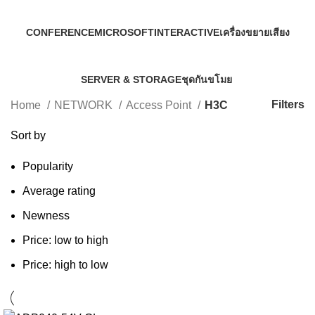
CONFERENCE
MICROSOFT
INTERACTIVE
เครื่องขยายเสียง
68 Products
19 Products
299 Products
243 Products
SERVER & STORAGE
ชุดกันขโมย
410 Products
37 Products
Filters
Home
NETWORK
Access Point
H3C
Sort by
Popularity
Average rating
Newness
Price: low to high
Price: high to low