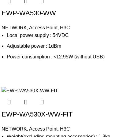
EWP-WA530-WW
NETWORK
,
Access Point
,
H3C
Local power supply : 54VDC
Adjustable power : 1dBm
Power consumption : <12.95W (without USB)
EWP-WA530X-WW-FIT
NETWORK
,
Access Point
,
H3C
Weight(excluding mounting accessories) : 1.8kg