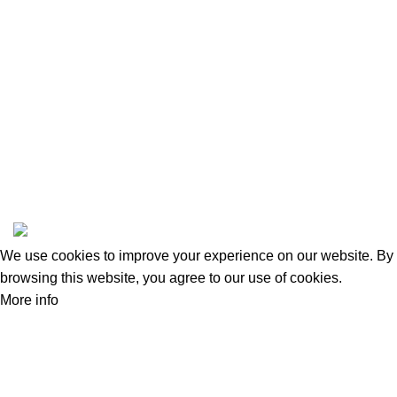
Instagram profile
New Collection
Woman Dress
Contact Us
Latest News
Purchase Theme
amas
All Rights Reserved, Safeandsounddatasystems Co.,Ltd.
We use cookies to improve your experience on our website. By
browsing this website, you agree to our use of cookies.
More info
Accept