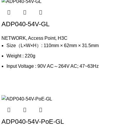
ADP040-54V-GL
NETWORK
,
Access Point
,
H3C
Size（L×W×H）: 110mm × 62mm × 31.5mm
Weight : 220g
Input Voltage : 90V AC～264V AC; 47~63Hz
ADP040-54V-PoE-GL