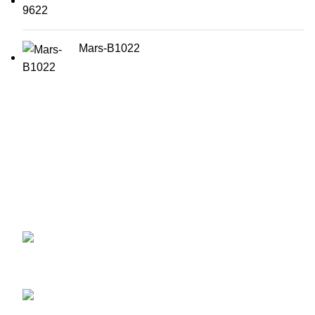
Mars-B1022
สนใจผลิตภัณฑ์ ระบบภาพ และ เสียง เครื่องบันทึกภาพ หรือ
กล้องวงจรปิด Wisenet ฯลฯ และบริการติดตั้งอีกทั้งบริการ
หลังขาย..
56/2 ถนนราษฎร์พัฒนา
แขวงราษฎร์พัฒนา เขตสะพานสูง
กรุงเทพมหานคร 10240
โทร : (095) 446-6266