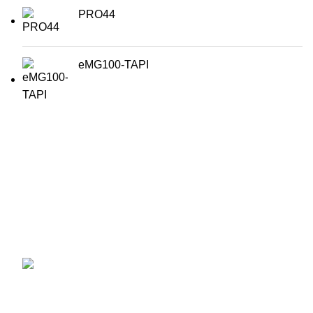
PRO44
eMG100-TAPI
สนใจผลิตภัณฑ์ ระบบภาพ และ เสียง เครื่องบันทึกภาพ หรือ
กล้องวงจรปิด Wisenet ฯลฯ และบริการติดตั้งอีกทั้งบริการ
หลังขาย..
56/2 ถนนราษฎร์พัฒนา
แขวงราษฎร์พัฒนา เขตสะพานสูง
กรุงเทพมหานคร 10240