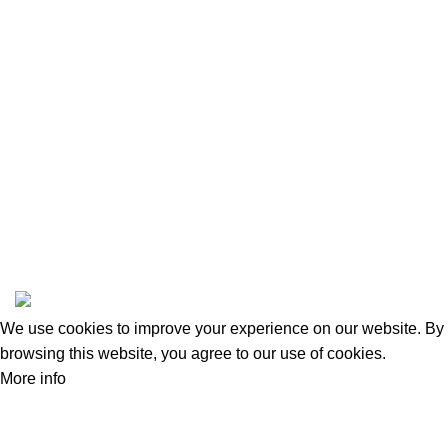
Footer Menu
Instagram profile
New Collection
Woman Dress
Contact Us
Latest News
Purchase Theme
amas
All Rights Reserved, Safeandsounddatasystems Co.,Ltd.
We use cookies to improve your experience on our website. By
browsing this website, you agree to our use of cookies.
More info
Accept